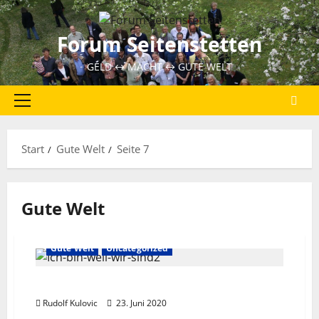
Zum
Inhalt
Forum Seitenstetten
springen
GELD ↔ MACHT ↔ GUTE WELT
Primäres
Menü
Start
Gute Welt
Seite 7
Gute Welt
Gute Welt
Uncategorized
Resonanzpädagogik 2
Rudolf Kulovic
23. Juni 2020