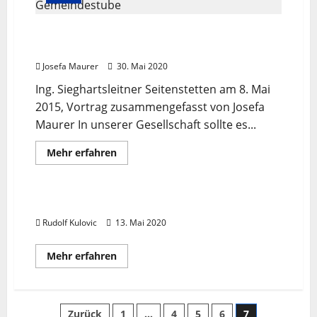
Maurer
überparteiliches Miteinander in der
Gemeindestube
Josefa Maurer
30. Mai 2020
Ing. Sieghartsleitner Seitenstetten am 8. Mai
2015, Vortrag zusammengefasst von Josefa
Maurer In unserer Gesellschaft sollte es...
Mehr
Mehr erfahren
Informationen
Gute Welt
Horizont 3 Lösungen
Lösungen
über
überparteiliches
Miteinander
in
Auswegdialog #2: Rudolf Kulovic
der
Gemeindestube
Rudolf Kulovic
13. Mai 2020
Mehr
Mehr erfahren
Informationen
über
Auswegdialog
#2:
Rudolf
Zurück
1
…
4
5
6
7
Kulovic