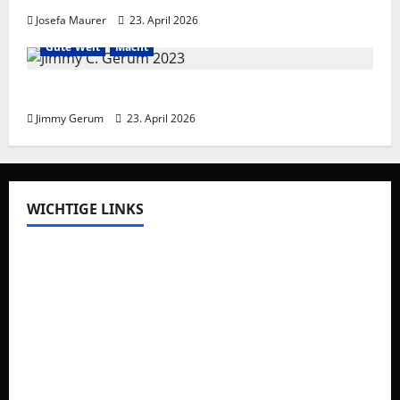
Josefa Maurer
23. April 2026
Gute Welt
Macht
Frieden braucht Meinungsvielfalt
Jimmy Gerum
23. April 2026
WICHTIGE LINKS
Auswegdialoge
Über Uns
Vision
Impressum