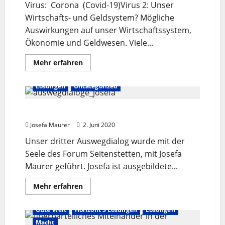
Virus: Corona (Covid-19)Virus 2: Unser
Wirtschafts- und Geldsystem? Mögliche
Auswirkungen auf unser Wirtschaftssystem,
Ökonomie und Geldwesen. Viele...
Mehr
Mehr erfahren
Informationen
Geld
Gute Welt
Horizont 2 Lösungen
über
Resonanzpädagogik
Lösungen
Uncategorized
2
Auswegdialog #3: Josefa Maurer
Josefa Maurer
2. Juni 2020
Unser dritter Auswegdialog wurde mit der
Seele des Forum Seitenstetten, mit Josefa
Maurer geführt. Josefa ist ausgebildete...
Mehr
Mehr erfahren
Informationen
über
Auswegdialog
Gute Welt
Horizont 3 Lösungen
Lösungen
#3:
Josefa
Macht