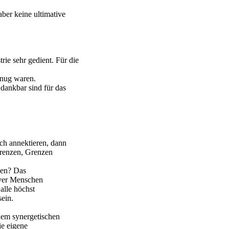
ber keine ultimative
rie sehr gedient. Für die
enug waren.
 dankbar sind für das
ich annektieren, dann
 Grenzen, Grenzen
den? Das
iver Menschen
alle höchst
sein.
nem synergetischen
ie eigene