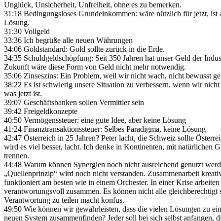
Unglück, Unsicherheit, Unfreiheit, ohne es zu bemerken.
31:18 Bedingungsloses Grundeinkommen: wäre nützlich für jetzt, ist a
Lösung.
31:30 Vollgeld
33:36 Ich begrüße alle neuen Währungen
34:06 Goldstandard: Gold sollte zurück in die Erde.
34:35 Schuldgeldschöpfung: Seit 350 Jahren hat unser Geld der Indust
Zukunft wäre diese Form von Geld nicht mehr notwendig.
35:06 Zinseszins: Ein Problem, weil wir nicht wach, nicht bewusst g
38:22 Es ist schwierig unsere Situation zu verbessern, wenn wir nicht
was jetzt ist.
39:07 Geschäftsbanken sollen Vermittler sein
39:42 Freigeldkonzepte
40:50 Vermögenssteuer: eine gute Idee, aber keine Lösung
41:24 Finanztransaktionssteuer: Selbes Paradigma, keine Lösung
42:47 Österreich in 25 Jahren? Peter lacht, die Schweiz sollte Österre
wird es viel besser, lacht. Ich denke in Kontinenten, mit natürlichen
trennen.
44:48 Warum können Synergien noch nicht ausreichend genutzt wer
„Quellenprinzip“ wird noch nicht verstanden. Zusammenarbeit kreat
funktioniert am besten wie in einem Orchester. In einer Krise arbeiten 
verantwortungsvoll zusammen. Es können nicht alle gleichberechtigt 
Verantwortung zu teilen macht konfus.
49:50 Wie können wir gewährleisten, dass die vielen Lösungen zu ei
neuen System zusammenfinden? Jeder soll bei sich selbst anfangen, d