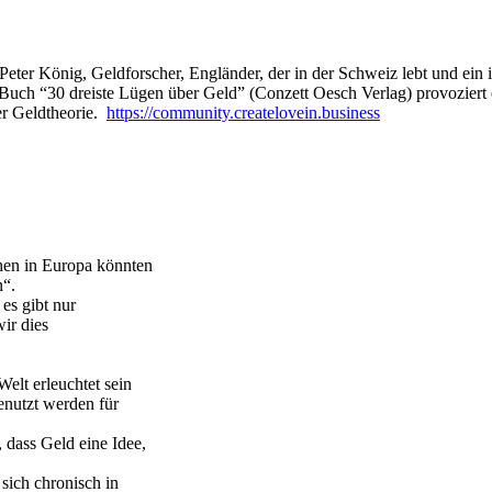
Peter König, Geldforscher, Engländer, der in der Schweiz lebt und ein
m Buch “30 dreiste Lügen über Geld” (Conzett Oesch Verlag) provoziert
er Geldtheorie.
https://community.createlovein.business
hen in Europa könnten
n“.
es gibt nur
ir dies
lt erleuchtet sein
genutzt werden für
 dass Geld eine Idee,
 sich chronisch in