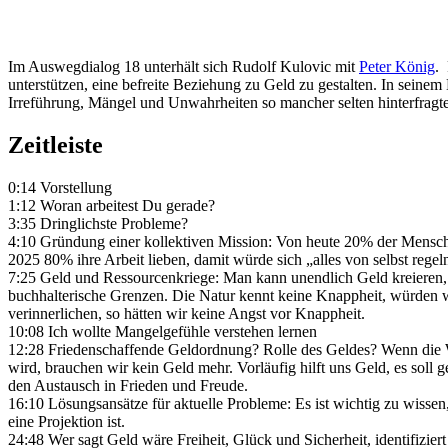
Im Auswegdialog 18 unterhält sich Rudolf Kulovic mit
Peter König
. 
unterstützen, eine befreite Beziehung zu Geld zu gestalten. In seine
Irreführung, Mängel und Unwahrheiten so mancher selten hinterfragt
Zeitleiste
0:14 Vorstellung
1:12 Woran arbeitest Du gerade?
3:35 Dringlichste Probleme?
4:10 Gründung einer kollektiven Mission: Von heute 20% der Mensc
2025 80% ihre Arbeit lieben, damit würde sich „alles von selbst regel
7:25 Geld und Ressourcenkriege: Man kann unendlich Geld kreieren, 
buchhalterische Grenzen. Die Natur kennt keine Knappheit, würden w
verinnerlichen, so hätten wir keine Angst vor Knappheit.
10:08 Ich wollte Mangelgefühle verstehen lernen
12:28 Friedenschaffende Geldordnung? Rolle des Geldes? Wenn die We
wird, brauchen wir kein Geld mehr. Vorläufig hilft uns Geld, es soll 
den Austausch in Frieden und Freude.
16:10 Lösungsansätze für aktuelle Probleme: Es ist wichtig zu wissen,
eine Projektion ist.
24:48 Wer sagt Geld wäre Freiheit, Glück und Sicherheit, identifiziert