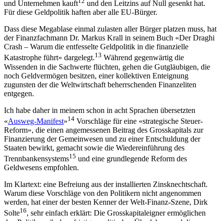
12
und Unternehmen kauft
und den Leitzins auf Null gesenkt hat.
Für diese Geldpolitik haften aber alle EU-Bürger.
Dass diese Megablase einmal zulasten aller Bürger platzen muss, hat
der Finanzfachmann Dr. Markus Krall in seinem Buch «Der Draghi
Crash – Warum die entfesselte Geldpolitik in die finanzielle
13
Katastrophe führt» dargelegt.
Während gegenwärtig die
Wissenden in die Sachwerte flüchten, gehen die Gutgläubigen, die
noch Geldvermögen besitzen, einer kollektiven Enteignung
zugunsten der die Weltwirtschaft beherrschenden Finanzeliten
entgegen.
Ich habe daher in meinem schon in acht Sprachen übersetzten
14
«
Ausweg-Manifest
»
Vorschläge für eine «strategische Steuer-
Reform», die einen angemessenen Beitrag des Grosskapitals zur
Finanzierung der Gemeinwesen und zu einer Entschuldung der
Staaten bewirkt, gemacht sowie die Wiedereinführung des
15
Trennbankensystems
und eine grundlegende Reform des
Geldwesens empfohlen.
Im Klartext: eine Befreiung aus der installierten Zinsknechtschaft.
Warum diese Vorschläge von den Politikern nicht angenommen
werden, hat einer der besten Kenner der Welt-Finanz-Szene, Dirk
16
Solte
, sehr einfach erklärt: Die Grosskapitaleigner ermöglichen