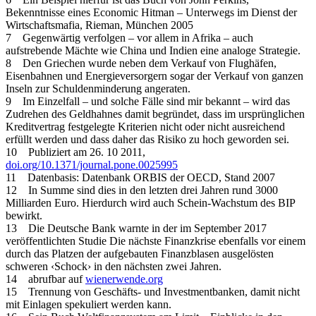
Bekenntnisse eines Economic Hitman – Unterwegs im Dienst der
Wirtschaftsmafia, Rieman, München 2005
7 Gegenwärtig verfolgen – vor allem in Afrika – auch
aufstrebende Mächte wie China und Indien eine analoge Strategie.
8 Den Griechen wurde neben dem Verkauf von Flughäfen,
Eisenbahnen und Energieversorgern sogar der Verkauf von ganzen
Inseln zur Schuldenminderung angeraten.
9 Im Einzelfall – und solche Fälle sind mir bekannt – wird das
Zudrehen des Geldhahnes damit begründet, dass im ursprünglichen
Kreditvertrag festgelegte Kriterien nicht oder nicht ausreichend
erfüllt werden und dass daher das Risiko zu hoch geworden sei.
10 Publiziert am 26. 10 2011,
doi.org/10.1371/journal.pone.0025995
11 Datenbasis: Datenbank ORBIS der OECD, Stand 2007
12 In Summe sind dies in den letzten drei Jahren rund 3000
Milliarden Euro. Hierdurch wird auch Schein-Wachstum des BIP
bewirkt.
13 Die Deutsche Bank warnte in der im September 2017
veröffentlichten Studie Die nächste Finanzkrise ebenfalls vor einem
durch das Platzen der aufgebauten Finanzblasen ausgelösten
schweren ‹Schock› in den nächsten zwei Jahren.
14 abrufbar auf
wienerwende.org
15 Trennung von Geschäfts- und Investmentbanken, damit nicht
mit Einlagen spekuliert werden kann.