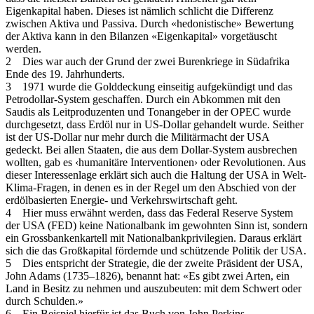
Eigenkapital haben. Dieses ist nämlich schlicht die Differenz
zwischen Aktiva und Passiva. Durch «hedonistische» Bewertung
der Aktiva kann in den Bilanzen «Eigenkapital» vorgetäuscht
werden.
2 Dies war auch der Grund der zwei Burenkriege in Südafrika
Ende des 19. Jahrhunderts.
3 1971 wurde die Golddeckung einseitig aufgekündigt und das
Petrodollar-System geschaffen. Durch ein Abkommen mit den
Saudis als Leitproduzenten und Tonangeber in der OPEC wurde
durchgesetzt, dass Erdöl nur in US-Dollar gehandelt wurde. Seither
ist der US-Dollar nur mehr durch die Militärmacht der USA
gedeckt. Bei allen Staaten, die aus dem Dollar-System ausbrechen
wollten, gab es ‹humanitäre Interventionen› oder Revolutionen. Aus
dieser Interessenlage erklärt sich auch die Haltung der USA in Welt-
Klima-Fragen, in denen es in der Regel um den Abschied von der
erdölbasierten Energie- und Verkehrswirtschaft geht.
4 Hier muss erwähnt werden, dass das Federal Reserve System
der USA (FED) keine Nationalbank im gewohnten Sinn ist, sondern
ein Grossbankenkartell mit Nationalbankprivilegien. Daraus erklärt
sich die das Großkapital fördernde und schützende Politik der USA.
5 Dies entspricht der Strategie, die der zweite Präsident der USA,
John Adams (1735–1826), benannt hat: «Es gibt zwei Arten, ein
Land in Besitz zu nehmen und auszubeuten: mit dem Schwert oder
durch Schulden.»
6 Ein Beispiel hierfür ist das Buch von John Perkins,