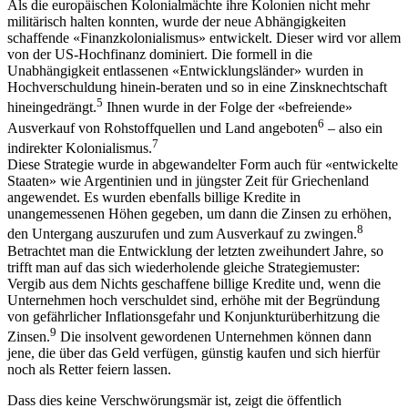
Als die europäischen Kolonialmächte ihre Kolonien nicht mehr
militärisch halten konnten, wurde der neue Abhängigkeiten
schaffende «Finanzkolonialismus» entwickelt. Dieser wird vor allem
von der US-Hochfinanz dominiert. Die formell in die
Unabhängigkeit entlassenen «Entwicklungsländer» wurden in
Hochverschuldung hinein-beraten und so in eine Zinsknechtschaft
5
hineingedrängt.
Ihnen wurde in der Folge der «befreiende»
6
Ausverkauf von Rohstoffquellen und Land angeboten
– also ein
7
indirekter Kolonialismus.
Diese Strategie wurde in abgewandelter Form auch für «entwickelte
Staaten» wie Argentinien und in jüngster Zeit für Griechenland
angewendet. Es wurden ebenfalls billige Kredite in
unangemessenen Höhen gegeben, um dann die Zinsen zu erhöhen,
8
den Untergang auszurufen und zum Ausverkauf zu zwingen.
Betrachtet man die Entwicklung der letzten zweihundert Jahre, so
trifft man auf das sich wiederholende gleiche Strategiemuster:
Vergib aus dem Nichts geschaffene billige Kredite und, wenn die
Unternehmen hoch verschuldet sind, erhöhe mit der Begründung
von gefährlicher Inflationsgefahr und Konjunkturüberhitzung die
9
Zinsen.
Die insolvent gewordenen Unternehmen können dann
jene, die über das Geld verfügen, günstig kaufen und sich hierfür
noch als Retter feiern lassen.
Dass dies keine Verschwörungsmär ist, zeigt die öffentlich