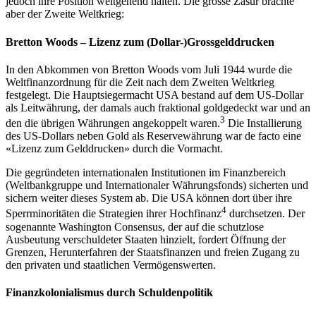
jedoch ihre Position weitgehend halten. Die grosse Zäsur brachte
aber der Zweite Weltkrieg:
Bretton Woods – Lizenz zum (Dollar-)Grossgelddrucken
In den Abkommen von Bretton Woods vom Juli 1944 wurde die
Weltfinanzordnung für die Zeit nach dem Zweiten Weltkrieg
festgelegt. Die Hauptsiegermacht USA bestand auf dem US-Dollar
als Leitwährung, der damals auch fraktional goldgedeckt war und an
3
den die übrigen Währungen angekoppelt waren.
Die Installierung
des US-Dollars neben Gold als Reservewährung war de facto eine
«Lizenz zum Gelddrucken» durch die Vormacht.
Die gegründeten internationalen Institutionen im Finanzbereich
(Weltbankgruppe und Internationaler Währungsfonds) sicherten und
sichern weiter dieses System ab. Die USA können dort über ihre
4
Sperrminoritäten die Strategien ihrer Hochfinanz
durchsetzen. Der
sogenannte Washington Consensus, der auf die schutzlose
Ausbeutung verschuldeter Staaten hinzielt, fordert Öffnung der
Grenzen, Herunterfahren der Staatsfinanzen und freien Zugang zu
den privaten und staatlichen Vermögenswerten.
Finanzkolonialismus durch Schuldenpolitik