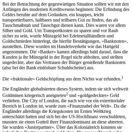
Bei der Betrachtung der gegenwärtigen Situation sollten wir mit den
Anfängen des modernen Kreditwesens beginnen: Die Erfindung des
Geldes beruhte auf dem Gedanken, ein knappes, leicht
transportierbares, haltbares und teilbares Gut zu finden, das als
Tauschmaßstab und Tauschgut dienen kann. Dies waren vor allem
Silber und Gold. Um Transportkosten zu sparen und vor Raub
sicher zu sein, wurde Münzgeld bei Edelmetall­händlern und
Goldschmieden hinterlegt, die hierfür Bestätigungen, «Banknoten»,
ausstellten. Diese wurden im Handelsverkehr wie das Hartgeld
angenommen. Die «Banker» kamen allerdings bald darauf, dass die
Kunden ja ihr Münzgeld in der Regel nicht abholten, und stellten
ungedeckte, aber das Vertrauen der Bürger genießende Banknoten
(also bei der Bank einlösbare Schuldscheine) aus.
1
Die «fraktionale» Geldschöpfung aus dem Nichts war erfunden.
Die Engländer globalisierten dieses System, indem sie sich weltweit
2
Goldminen kriegerisch aneigneten
und «goldgedecktes» Geld
verliehen. Die City of London, die nach wie vor ein exterritorialer
Bereich in London ist, wurde zum «Finanznabel der Welt». Da die
Engländer allerdings die Kriegskosten im Ersten Weltkrieg
unterschätzt hatten und sich bei der US-Hochfinanz verschuldeten,
muss­ten sie einen Gutteil ihrer Finanz­dominanz an diese abtreten.
Sie wurden «Juniorpartner». Über das Kolonialreich konnten sie