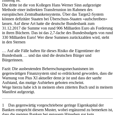
zulässig ist.
Die dritte ist die von Kollegen Hans Werner Sinn aufgezeigte
Methode einer indirekten Transferunion im Rahmen des
europäischen Zentralbankensystems. Über das Target2-System
können defizitäre Staaten bei Überschuss-Staaten «aufschreiben»
lassen. Auf diese Art hatte die deutsche Bundesbank zum
31.12.2017 die Summe von rund 906 Milliarden Euro als Forderung
in ihren Büchern. Das ist das 2,7-fache des Bundesbudgets von rund
330 Milliarden Euro! Wer diese Summen zurückzahlen wird, steht
in den Sternen
… Auf alle Fälle haften für dieses Risiko die Eigentümer der
Bundesbank … und das sind die deutschen Bürger und
Bürgerinnen.
Fazit: Die ausbeutenden Beherrschungsmechanismen im
gegenwärtigen Finanzsystem sind so erdrückend geworden, dass die
Warnung von Pius XI aktueller denn je ist und dass der sanfte
Aufstand, das mutige Aufstehen geboten erscheint.
Wege hierzu habe ich in meinem oben zitierten Buch und in meinem
Manifest aufgezeigt.
1 Das gegenwärtig vorgeschriebene geringe Eigenkapital der
Banken entspricht diesem Muster, wobei ergänzend zu bemerken ist,
dass die meisten Banken bei genauem Hinsehen gar kein