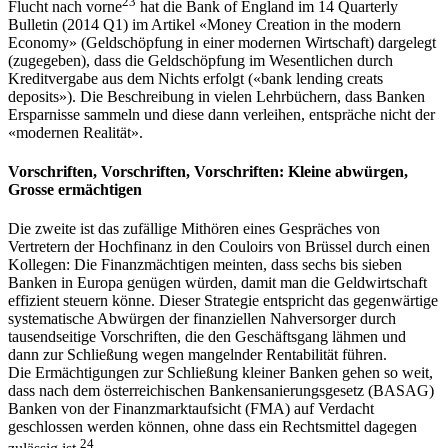
23
Flucht nach vorne
hat die Bank of England im 14 Quarterly
Bulletin (2014 Q1) im Artikel «Money Creation in the modern
Economy» (Geldschöpfung in einer modernen Wirtschaft) dargelegt
(zugegeben), dass die Geldschöpfung im Wesentlichen durch
Kreditvergabe aus dem Nichts erfolgt («bank lending creats
deposits»). Die Beschreibung in vielen Lehrbüchern, dass Banken
Ersparnisse sammeln und diese dann verleihen, entspräche nicht der
«modernen Realität».
Vorschriften, Vorschriften, Vorschriften: Kleine abwürgen,
Grosse ermächtigen
Die zweite ist das zufällige Mithören eines Gespräches von
Vertretern der Hochfinanz in den Couloirs von Brüssel durch einen
Kollegen: Die Finanzmächtigen meinten, dass sechs bis sieben
Banken in Europa genügen würden, damit man die Geldwirtschaft
effizient steuern könne. Dieser Strategie entspricht das gegenwärtige
systematische Abwürgen der finanziellen Nahversorger durch
tausendseitige Vorschriften, die den Geschäftsgang lähmen und
dann zur Schließung wegen mangelnder Rentabilität führen.
Die Ermächtigungen zur Schließung kleiner Banken gehen so weit,
dass nach dem österreichischen Bankensanierungsgesetz (BASAG)
Banken von der Finanzmarktaufsicht (FMA) auf Verdacht
geschlossen werden können, ohne dass ein Rechtsmittel dagegen
24