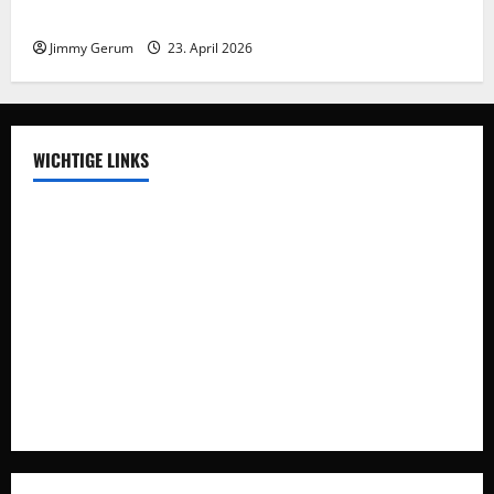
Frieden braucht Meinungsvielfalt
Jimmy Gerum
23. April 2026
WICHTIGE LINKS
Auswegdialoge
Über Uns
Vision
Impressum
Datenschutz