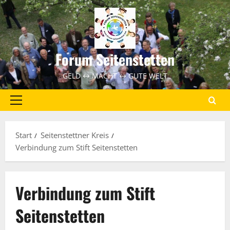
Zum
Inhalt
springen
Forum Seitenstetten
GELD ↔ MACHT ↔ GUTE WELT
Primäres
Menü
Start
Seitenstettner Kreis
Verbindung zum Stift Seitenstetten
Verbindung zum Stift
Seitenstetten