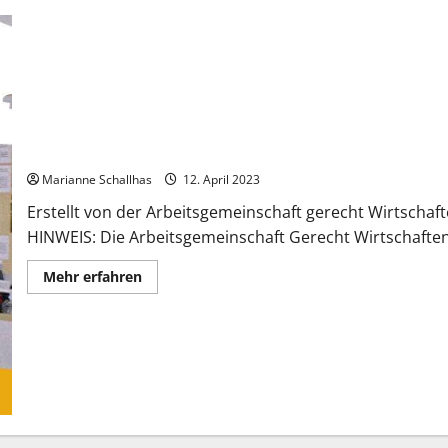
Segen und Fluch des Geldes – Führer zur Plakatausstellung
Marianne Schallhas
12. April 2023
Erstellt von der Arbeitsgemeinschaft gerecht Wirtscha
HINWEIS: Die Arbeitsgemeinschaft Gerecht Wirtschaften.
Mehr
Mehr erfahren
Informationen
über
Segen
und
Fluch
des
Geldes
–
Führer
zur
Plakatausstellung