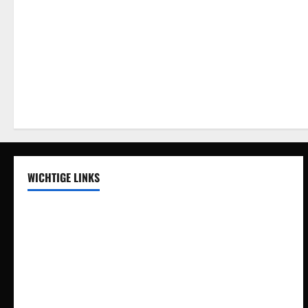
WICHTIGE LINKS
Auswegdialoge
Über Uns
Vision
Impressum