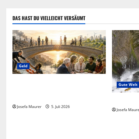
DAS HAST DU VIELLEICHT VERSÄUMT
Geld
Briefe an Superreiche: Bitte um den Bau
Gute Welt
von Brücken, um Interesse an der
Geldfriedensarbeit!
Fesseln des
Josefa Maurer
5. Juli 2026
Josefa Maur