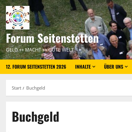
Zum
Inhalt
springen
Forum Seitenstetten
GELD ↔ MACHT ↔ GUTE WELT
12. FORUM SEITENSTETTEN 2026
INHALTE
ÜBER UNS
Start
Buchgeld
Buchgeld