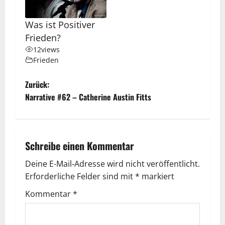
Was ist Positiver
Frieden?
12
views
Frieden
B
Zurück:
Narrative #62 – Catherine Austin Fitts
e
i
Schreibe einen Kommentar
t
Deine E-Mail-Adresse wird nicht veröffentlicht.
r
Erforderliche Felder sind mit
*
markiert
a
Kommentar
*
g