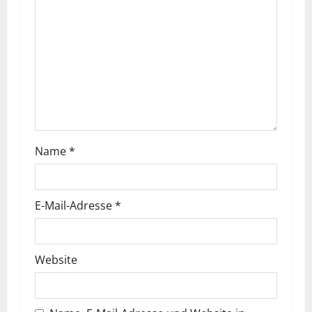
s
n
a
v
i
Name
*
g
a
E-Mail-Adresse
*
t
i
Website
o
n