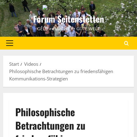
Zum
Inhalt
Forum Seitenstetten
springen
GELD ↔ MACHT ↔ GUTE WELT
Primäres
Menü
Start
Videos
Philosophische Betrachtungen zu friedensfähigen
Kommunikations-Strategien
Philosophische
Betrachtungen zu