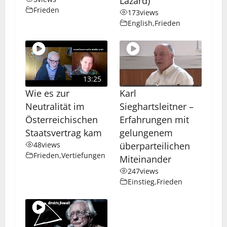
Lazard)
Frieden
173
views
English
,
Frieden
13:25
Wie es zur
Karl
Neutralität im
Sieghartsleitner –
Österreichischen
Erfahrungen mit
Staatsvertrag kam
gelungenem
48
views
überparteilichen
Frieden
,
Vertiefungen
Miteinander
247
views
Einstieg
,
Frieden