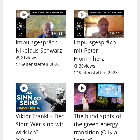
15:01
13:12
Impulsgespräch
Impulsgespräch
Nikolaus Schwarz
mit Peter
21
views
Frommherz
Seitenstetten 2023
30
views
Seitenstetten 2023
Viktor Frankl – Der
The blind spots of
Sinn: Wer sind wir
the green energy
wirklich?
transition (Olivia
3
views