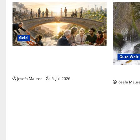
Geld
Briefe an Superreiche: Bitte um den Bau
Gute Welt
von Brücken, um Interesse an der
Geldfriedensarbeit!
Fesseln des
Josefa Maurer
5. Juli 2026
Josefa Maur