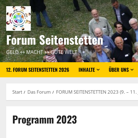
Zum
Inhalt
springen
Forum Seitenstetten
GELD ↔ MACHT ↔ GUTE WELT
12. FORUM SEITENSTETTEN 2026
INHALTE
ÜBER UNS
Start
Das Forum
FORUM SEITENSTETTEN 2023 (9. – 11. 
Programm 2023