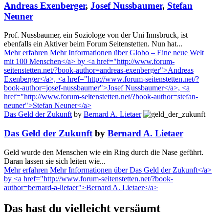
Andreas Exenberger
,
Josef Nussbaumer
,
Stefan
Neuner
Prof. Nussbaumer, ein Soziologe von der Uni Innsbruck, ist
ebenfalls ein Aktiver beim Forum Seitenstetten. Nun hat...
Mehr erfahren
Mehr Informationen über Globo – Eine neue Welt
mit 100 Menschen</a> by <a href="http://www.forum-
seitenstetten.net/?book-author=andreas-exenberger">Andreas
Exenberger</a>, <a href="http://www.forum-seitenstetten.net/?
book-author=josef-nussbaumer">Josef Nussbaumer</a>, <a
href="http://www.forum-seitenstetten.net/?book-author=stefan-
neuner">Stefan Neuner</a>
Das Geld der Zukunft
by
Bernard A. Lietaer
Das Geld der Zukunft
by
Bernard A. Lietaer
Geld wurde den Menschen wie ein Ring durch die Nase geführt.
Daran lassen sie sich leiten wie...
Mehr erfahren
Mehr Informationen über Das Geld der Zukunft</a>
by <a href="http://www.forum-seitenstetten.net/?book-
author=bernard-a-lietaer">Bernard A. Lietaer</a>
Das hast du vielleicht versäumt