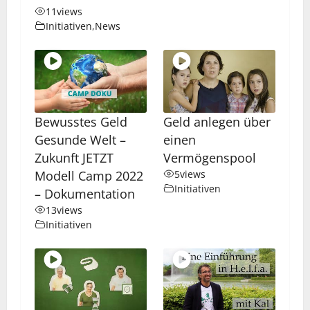
11
views
Initiativen
,
News
Bewusstes Geld
Geld anlegen über
Gesunde Welt –
einen
Zukunft JETZT
Vermögenspool
Modell Camp 2022
5
views
Initiativen
– Dokumentation
13
views
Initiativen