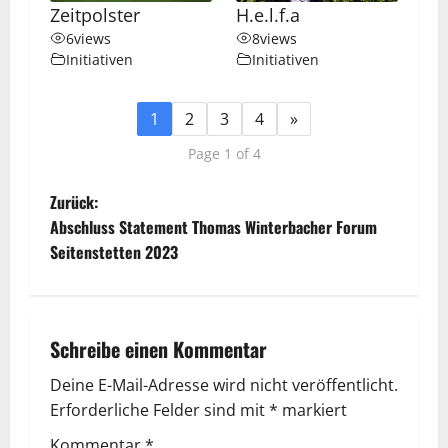
Zeitpolster
H.e.l.f.a
6
views
8
views
Initiativen
Initiativen
1
2
3
4
»
Page 1 of 4
B
Zurück:
Abschluss Statement Thomas Winterbacher Forum
e
Seitenstetten 2023
i
t
Schreibe einen Kommentar
r
Deine E-Mail-Adresse wird nicht veröffentlicht.
a
Erforderliche Felder sind mit
*
markiert
Kommentar
*