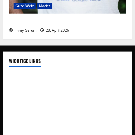
Gute Welt
Macht
Frieden braucht Meinungsvielfalt
Jimmy Gerum
23. April 2026
WICHTIGE LINKS
Auswegdialoge
Über Uns
Vision
Impressum
Datenschutz