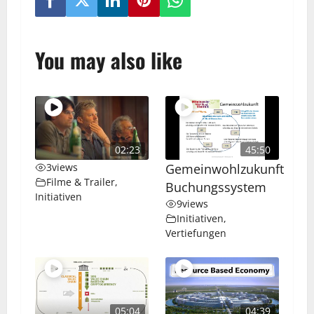
You may also like
02:23
45:50
3
views
Gemeinwohlzukunft
Filme & Trailer
,
Buchungssystem
Initiativen
9
views
Initiativen
,
Vertiefungen
05:04
04:39