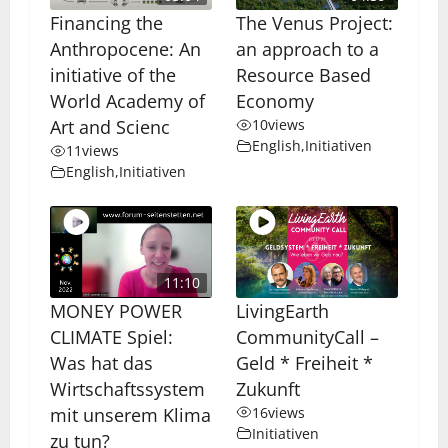
Financing the
The Venus Project:
Anthropocene: An
an approach to a
initiative of the
Resource Based
World Academy of
Economy
Art and Scienc
10
views
English
,
Initiativen
11
views
English
,
Initiativen
11:10
MONEY POWER
LivingEarth
CLIMATE Spiel:
CommunityCall –
Was hat das
Geld * Freiheit *
Wirtschaftssystem
Zukunft
mit unserem Klima
16
views
Initiativen
zu tun?