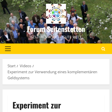
Zum
Inhalt
springen
Forum Seitenstetten
GELD ↔ MACHT ↔ GUTE WELT
Primäres
Menü
Start
Videos
Experiment zur Verwendung eines komplementären
Geldsystems
Experiment zur