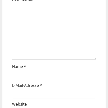
g
s
n
a
v
i
g
Name
*
a
t
E-Mail-Adresse
*
i
o
Website