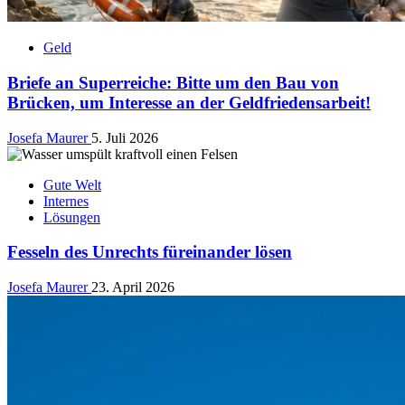
Geld
Briefe an Superreiche: Bitte um den Bau von
Brücken, um Interesse an der Geldfriedensarbeit!
Josefa Maurer
5. Juli 2026
Gute Welt
Internes
Lösungen
Fesseln des Unrechts füreinander lösen
Josefa Maurer
23. April 2026