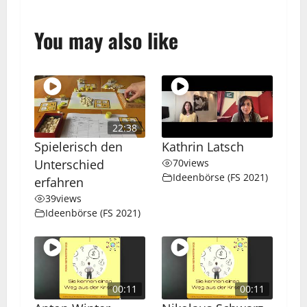
You may also like
22:38
Spielerisch den
Kathrin Latsch
Unterschied
70
views
Ideenbörse (FS 2021)
erfahren
39
views
Ideenbörse (FS 2021)
00:11
00:11