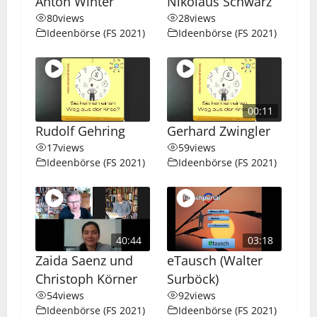
Anton Winter
Nikolaus Schwarz
80
views
28
views
Ideenbörse (FS 2021)
Ideenbörse (FS 2021)
00:11
Rudolf Gehring
Gerhard Zwingler
17
views
59
views
Ideenbörse (FS 2021)
Ideenbörse (FS 2021)
40:44
03:18
Zaida Saenz und
eTausch (Walter
Christoph Körner
Surböck)
54
views
92
views
Ideenbörse (FS 2021)
Ideenbörse (FS 2021)