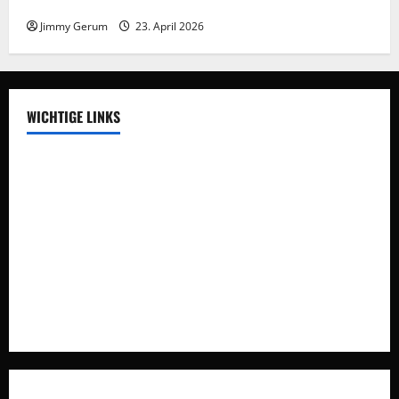
Frieden braucht Meinungsvielfalt
Jimmy Gerum
23. April 2026
WICHTIGE LINKS
Auswegdialoge
Über Uns
Vision
Impressum
Datenschutz