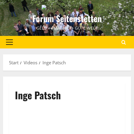
Zum
Inhalt
Forum Seitenstetten
springen
GELD ↔ MACHT ↔ GUTE WELT
Primäres
Menü
Start
Videos
Inge Patsch
Inge Patsch