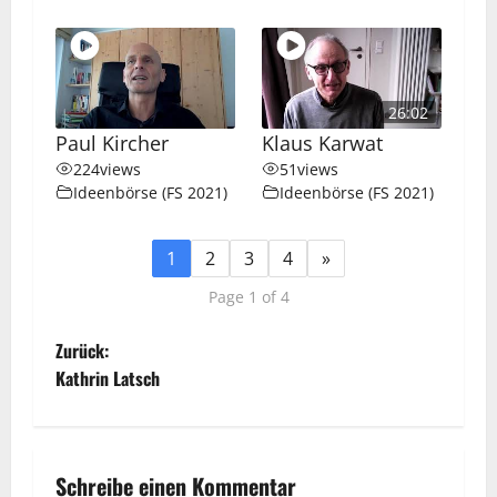
26:02
Paul Kircher
Klaus Karwat
224
views
51
views
Ideenbörse (FS 2021)
Ideenbörse (FS 2021)
1
2
3
4
»
Page 1 of 4
B
Zurück:
Kathrin Latsch
e
i
Schreibe einen Kommentar