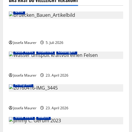
DAS HAST DU VIELLEICHT VERSÄUMT
Geld
Briefe an Superreiche: Bitte um den Bau von
Brücken, um Interesse an der Geldfriedensarbeit!
Josefa Maurer
5. Juli 2026
Gute Welt
Internes
Lösungen
Fesseln des Unrechts füreinander lösen
Josefa Maurer
23. April 2026
Analysen
Menschheit als Organismus
Josefa Maurer
23. April 2026
Gute Welt
Macht