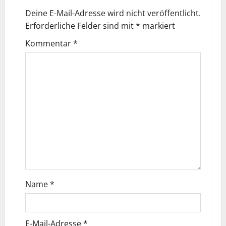
t
Deine E-Mail-Adresse wird nicht veröffentlicht.
r
Erforderliche Felder sind mit
*
markiert
a
Kommentar
*
g
s
n
a
v
i
Name
*
g
a
E-Mail-Adresse
*