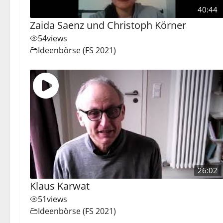
40:44
Zaida Saenz und Christoph Körner
54
views
Ideenbörse (FS 2021)
26:02
Klaus Karwat
51
views
Ideenbörse (FS 2021)