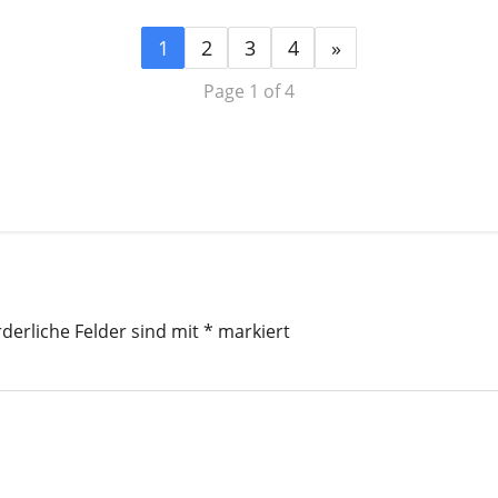
1
2
3
4
»
Page 1 of 4
rderliche Felder sind mit
*
markiert