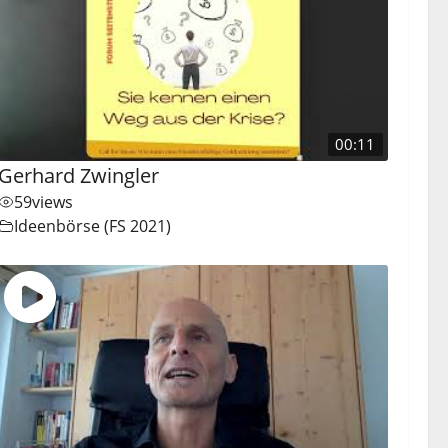
00:11
Gerhard Zwingler
59
views
Ideenbörse (FS 2021)