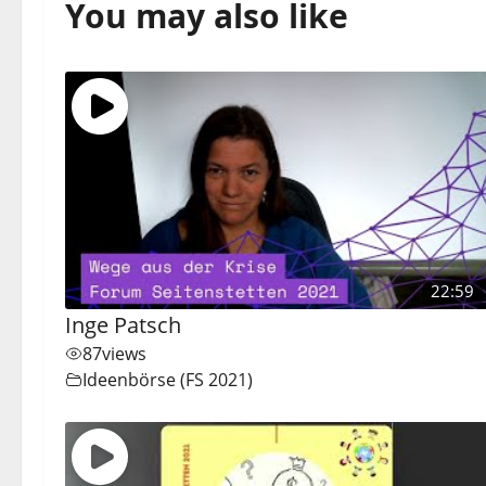
You may also like
22:59
Inge Patsch
87
views
Ideenbörse (FS 2021)