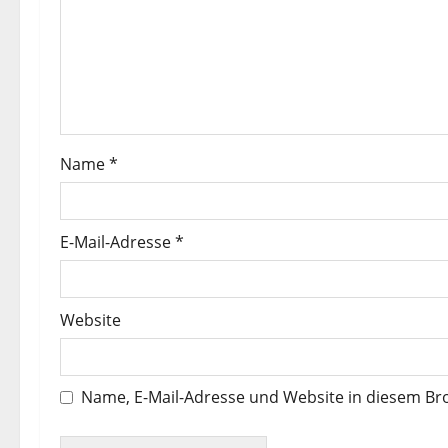
n
a
v
i
Name
*
g
a
E-Mail-Adresse
*
t
i
Website
o
Name, E-Mail-Adresse und Website in diesem B
n