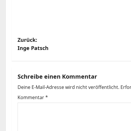
B
Zurück:
Inge Patsch
e
i
t
Schreibe einen Kommentar
Deine E-Mail-Adresse wird nicht veröffentlicht.
Erfo
r
Kommentar
*
a
g
s