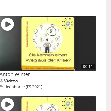
00:11
Anton Winter
80
views
Ideenbörse (FS 2021)