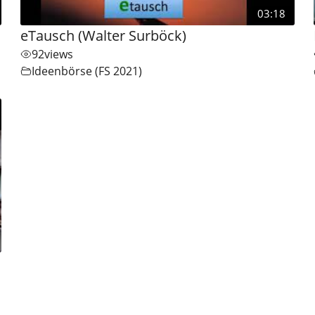
03:18
eTausch (Walter Surböck)
92
views
Ideenbörse (FS 2021)